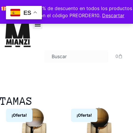
ENVIOS GRATIS A PARTIR DE 120€
Consigue un 10% de descuento en todos los productos
ES
PRE-ORDER con el código PREORDER10.
Descartar
0
TAMAS
¡Oferta!
¡Oferta!