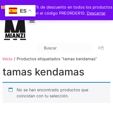
ENVIOS GRATIS A PARTIR DE 120€
Consigue un 10% de descuento en todos los productos
ES
PRE-ORDER con el código PREORDER10.
Descartar
0
Inicio
/ Productos etiquetados “tamas kendamas”
tamas kendamas
No se han encontrado productos que
coincidan con tu selección.