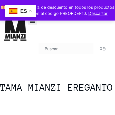
ENVIOS GRATIS A PARTIR DE 120€
Consigue un 10% de descuento en todos los productos
ES
PRE-ORDER con el código PREORDER10.
Descartar
0
TAMA MIANZI EREGANTO